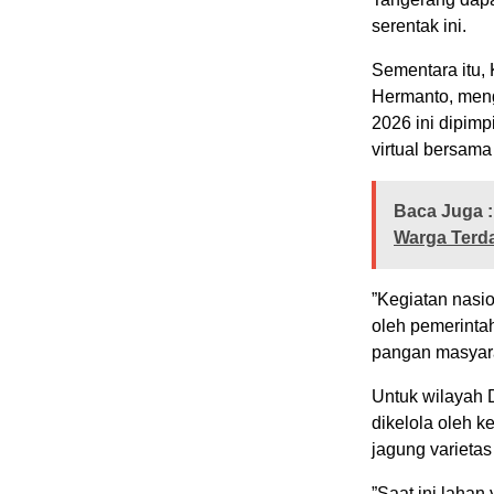
serentak ini.
​Sementara itu
Hermanto, meng
2026 ini dipim
virtual bersama
Baca Juga :
Warga Terd
​”Kegiatan nasi
oleh pemerinta
pangan masyara
​Untuk wilayah
dikelola oleh k
jagung varieta
​”Saat ini laha