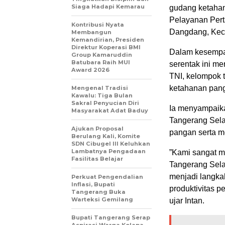
Siaga Hadapi Kemarau
gudang ketahan
Pelayanan Pert
Kontribusi Nyata
Dangdang, Keca
Membangun
Kemandirian, Presiden
Direktur Koperasi BMI
​Dalam kesempa
Group Kamaruddin
Batubara Raih MUI
serentak ini me
Award 2026
TNI, kelompok 
ketahanan pan
Mengenal Tradisi
Kawalu: Tiga Bulan
Sakral Penyucian Diri
​Ia menyampaika
Masyarakat Adat Baduy
Tangerang Selat
Ajukan Proposal
pangan serta m
Berulang Kali, Komite
SDN Cibugel III Keluhkan
Lambatnya Pengadaan
​”Kami sangat 
Fasilitas Belajar
Tangerang Sela
menjadi langkah
Perkuat Pengendalian
Inflasi, Bupati
produktivitas p
Tangerang Buka
Warteksi Gemilang
ujar Intan.
Bupati Tangerang Serap
Aspirasi Warga Kelapa