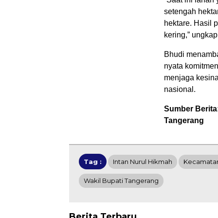
setengah hektar
hektare. Hasil 
kering,” ungkap
​Bhudi menamba
nyata komitmen
menjaga kesina
nasional.
Sumber Berita
Tangerang
Tag :
Intan Nurul Hikmah
Kecamatan
Wakil Bupati Tangerang
Berita Terbaru