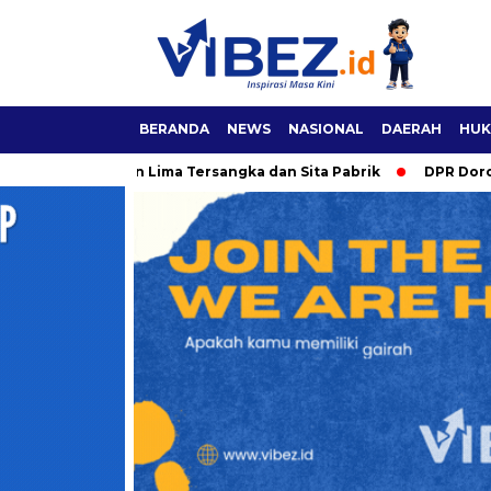
BERANDA
NEWS
NASIONAL
DAERAH
HUK
 Tetapkan Lima Tersangka dan Sita Pabrik
DPR Dorong RUU Pa