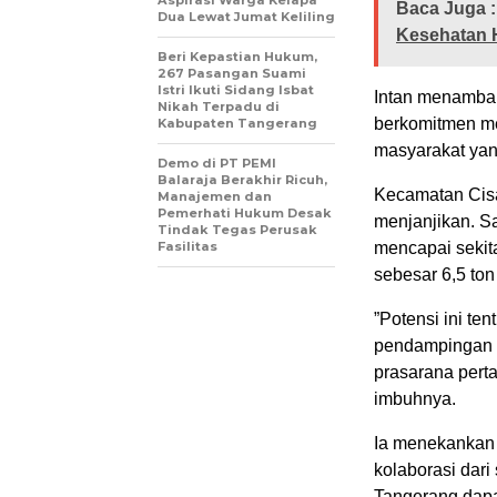
Baca Juga :
Dua Lewat Jumat Keliling
Kesehatan 
Beri Kepastian Hukum,
267 Pasangan Suami
Istri Ikuti Sidang Isbat
​Intan menamba
Nikah Terpadu di
berkomitmen m
Kabupaten Tangerang
masyarakat yan
Demo di PT PEMI
Balaraja Berakhir Ricuh,
​Kecamatan Cisa
Manajemen dan
Pemerhati Hukum Desak
menjanjikan. Sa
Tindak Tegas Perusak
Fasilitas
mencapai sekita
sebesar 6,5 ton
​”Potensi ini te
pendampingan b
prasarana pert
imbuhnya.
​Ia menekanka
kolaborasi dar
Tangerang dapa