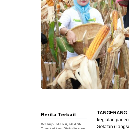
TANGERANG
Berita Terkait
kegiatan panen 
Wabup Intan Ajak ASN
Selatan (Tangse
Tingkatkan Disiplin dan