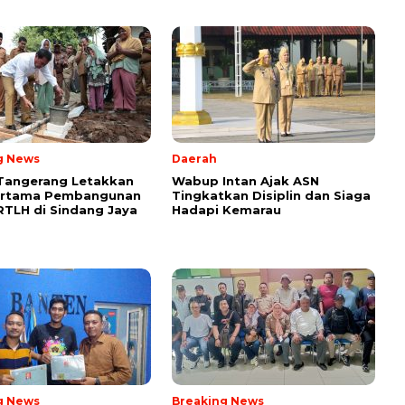
g News
Daerah
Tangerang Letakkan
Wabup Intan Ajak ASN
ertama Pembangunan
Tingkatkan Disiplin dan Siaga
TLH di Sindang Jaya
Hadapi Kemarau
g News
Breaking News