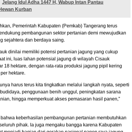
Jelang Idul Adha 1447 H, Wabup Intan Pantau
Hewan Kurban
hkan, Pemerintah Kabupaten (Pemkab) Tangerang terus
endukung pembangunan sektor pertanian demi mewujudkan
g sejahtera dan berdaya saing.
uk dinilai memiliki potensi pertanian jagung yang cukup
at ini, luas lahan potensial jagung di wilayah Cisauk
r 18 hektare, dengan rata-rata produksi jagung pipil kering
 per hektare.
ntunya harus terus kita tingkatkan melalui langkah nyata, seperti
udidaya, penggunaan benih unggul, peningkatan sarana
anian, hingga memperkuat akses pemasaran hasil panen,”
n bahwa keberhasilan pembangunan pertanian membutuhkan
i seluruh pihak. Ia juga mengaku bangga karena Kabupaten
t menjadi bagian dari gerakan nasional panen raya jagung