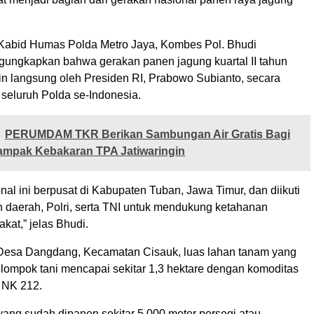
, Kabid Humas Polda Metro Jaya, Kombes Pol. Bhudi
ungkapkan bahwa gerakan panen jagung kuartal II tahun
pin langsung oleh Presiden RI, Prabowo Subianto, secara
 seluruh Polda se-Indonesia.
PERUMDAM TKR Berikan Sambungan Air Gratis Bagi
ampak Kebakaran TPA Jatiwaringin
onal ini berpusat di Kabupaten Tuban, Jawa Timur, dan diikuti
h daerah, Polri, serta TNI untuk mendukung ketahanan
kat,” jelas Bhudi.
 Desa Dangdang, Kecamatan Cisauk, luas lahan tanam yang
elompok tani mencapai sekitar 1,3 hektare dengan komoditas
s NK 212.
n yang sudah dipanen sekitar 5.000 meter persegi atau