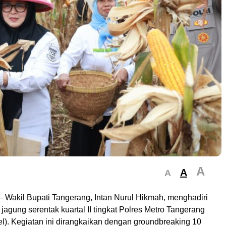
A
A
A
– Wakil Bupati Tangerang, Intan Nurul Hikmah, menghadiri
jagung serentak kuartal II tingkat Polres Metro Tangerang
l). Kegiatan ini dirangkaikan dengan groundbreaking 10