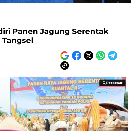
iri Panen Jagung Serentak
o Tangsel
Perbesar
Perbesar