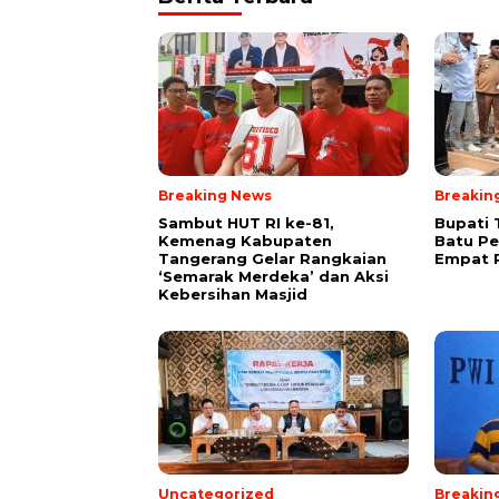
Breaking News
Breakin
Sambut HUT RI ke-81,
Bupati 
Kemenag Kabupaten
Batu P
Tangerang Gelar Rangkaian
Empat R
‘Semarak Merdeka’ dan Aksi
Kebersihan Masjid
Uncategorized
Breakin