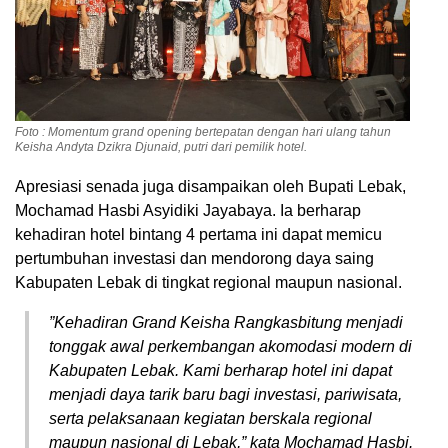
Foto : Momentum grand opening bertepatan dengan hari ulang tahun
Keisha Andyta Dzikra Djunaid, putri dari pemilik hotel.
​Apresiasi senada juga disampaikan oleh Bupati Lebak,
Mochamad Hasbi Asyidiki Jayabaya. Ia berharap
kehadiran hotel bintang 4 pertama ini dapat memicu
pertumbuhan investasi dan mendorong daya saing
Kabupaten Lebak di tingkat regional maupun nasional.
​”Kehadiran Grand Keisha Rangkasbitung menjadi
tonggak awal perkembangan akomodasi modern di
Kabupaten Lebak. Kami berharap hotel ini dapat
menjadi daya tarik baru bagi investasi, pariwisata,
serta pelaksanaan kegiatan berskala regional
maupun nasional di Lebak,” kata Mochamad Hasbi.