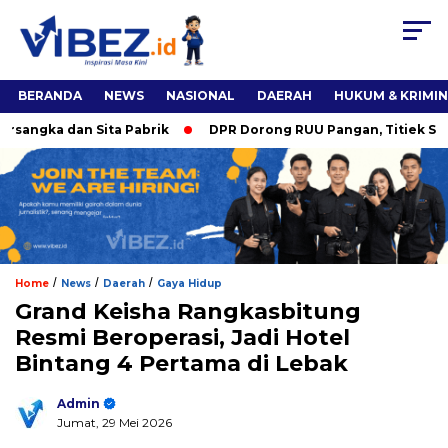
BERANDA
NEWS
NASIONAL
DAERAH
HUKUM & KRIMI
ngka dan Sita Pabrik
DPR Dorong RUU Pangan, Titiek Soehar
/
/
/
Home
News
Daerah
Gaya Hidup
Grand Keisha Rangkasbitung
Resmi Beroperasi, Jadi Hotel
Bintang 4 Pertama di Lebak
Admin
Jumat, 29 Mei 2026