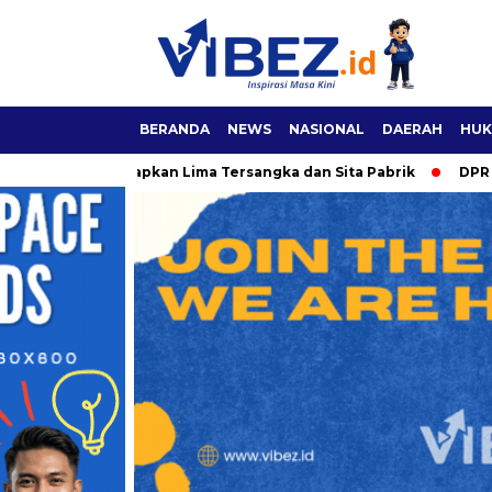
BERANDA
NEWS
NASIONAL
DAERAH
HUK
im Tetapkan Lima Tersangka dan Sita Pabrik
DPR Dorong RUU 