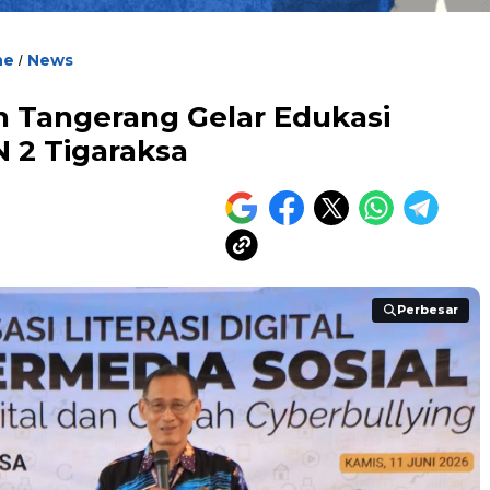
ne
News
/
 Tangerang Gelar Edukasi
N 2 Tigaraksa
Perbesar
Perbesar