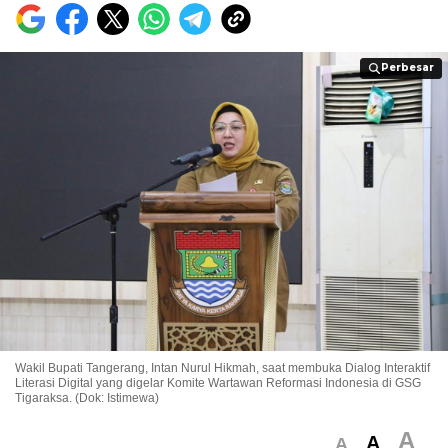
Perbesar
Perbesar
Wakil Bupati Tangerang, Intan Nurul Hikmah, saat membuka Dialog Interaktif
Literasi Digital yang digelar Komite Wartawan Reformasi Indonesia di GSG
Tigaraksa. (Dok: Istimewa)
A
A
A