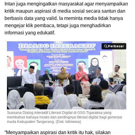
Intan juga mengingatkan masyarakat agar menyampaikan
kritik maupun aspirasi di media sosial secara santun dan
berbasis data yang valid. Ia meminta media tidak hanya
mengejar klik pembaca, tetapi juga menghadirkan
informasi yang edukatif.
Perbesar
Perbesar
Suasana Dialog Interaktif Literasi Digital di GSG Tigaraksa yang
membahas bahaya hoaks dan pentingnya literasi digital bagi generasi
muda Kabupaten Tangerang. (Dok: Istimewa)
“Menyampaikan aspirasi dan kritik itu hak, silakan