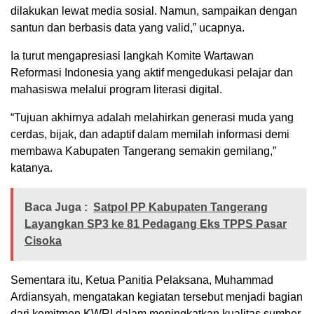
dilakukan lewat media sosial. Namun, sampaikan dengan
santun dan berbasis data yang valid,” ucapnya.
Ia turut mengapresiasi langkah
Komite Wartawan
Reformasi Indonesia
yang aktif mengedukasi pelajar dan
mahasiswa melalui program literasi digital.
“Tujuan akhirnya adalah melahirkan generasi muda yang
cerdas, bijak, dan adaptif dalam memilah informasi demi
membawa Kabupaten Tangerang semakin gemilang,”
katanya.
Baca Juga :
Satpol PP Kabupaten Tangerang
Layangkan SP3 ke 81 Pedagang Eks TPPS Pasar
Cisoka
Sementara itu, Ketua Panitia Pelaksana,
Muhammad
Ardiansyah
, mengatakan kegiatan tersebut menjadi bagian
dari komitmen KWRI dalam meningkatkan kualitas sumber