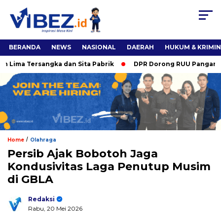
BERANDA
NEWS
NASIONAL
DAERAH
HUKUM & KRIMI
ma Tersangka dan Sita Pabrik
DPR Dorong RUU Pangan, Titie
/
Home
Olahraga
Persib Ajak Bobotoh Jaga
Kondusivitas Laga Penutup Musim
di GBLA
Redaksi
Rabu, 20 Mei 2026