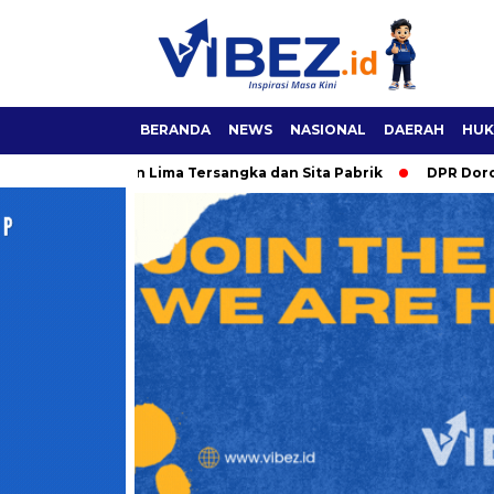
BERANDA
NEWS
NASIONAL
DAERAH
HUK
m Tetapkan Lima Tersangka dan Sita Pabrik
DPR Dorong RUU 