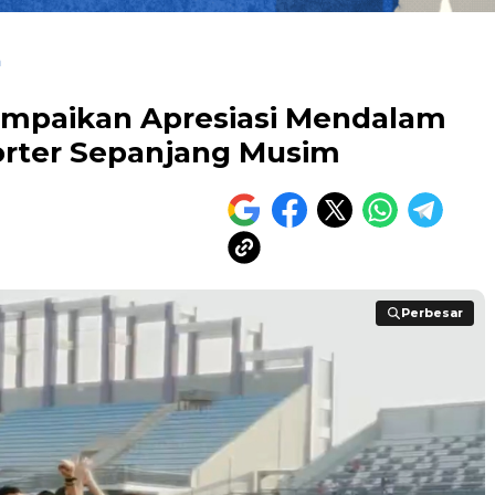
a
ampaikan Apresiasi Mendalam
rter Sepanjang Musim
Perbesar
Perbesar