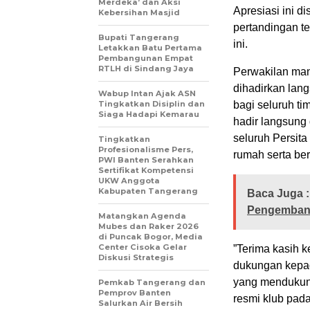
Merdeka’ dan Aksi
​Apresiasi ini 
Kebersihan Masjid
pertandingan te
Bupati Tangerang
ini.
Letakkan Batu Pertama
Pembangunan Empat
RTLH di Sindang Jaya
​Perwakilan ma
dihadirkan lan
Wabup Intan Ajak ASN
Tingkatkan Disiplin dan
bagi seluruh t
Siaga Hadapi Kemarau
hadir langsung 
seluruh Persit
Tingkatkan
Profesionalisme Pers,
rumah serta ber
PWI Banten Serahkan
Sertifikat Kompetensi
UKW Anggota
Kabupaten Tangerang
Baca Juga :
Pengembang
Matangkan Agenda
Mubes dan Raker 2026
di Puncak Bogor, Media
Center Cisoka Gelar
​”Terima kasih
Diskusi Strategis
dukungan kepad
yang mendukung
Pemkab Tangerang dan
Pemprov Banten
resmi klub pada
Salurkan Air Bersih