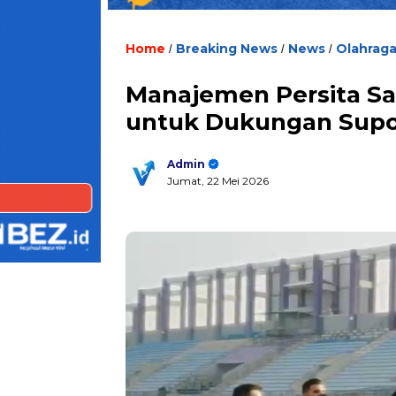
Home
Breaking News
News
Olahrag
/
/
/
Manajemen Persita S
untuk Dukungan Supo
Admin
Jumat, 22 Mei 2026