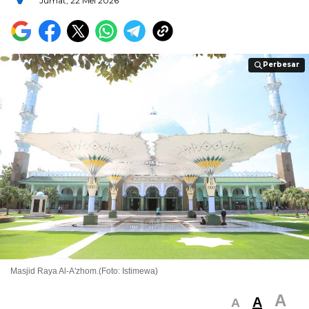
Jumat, 22 Mei 2026
Perbesar
Perbesar
Masjid Raya Al-A'zhom.(Foto: Istimewa)
A
A
A