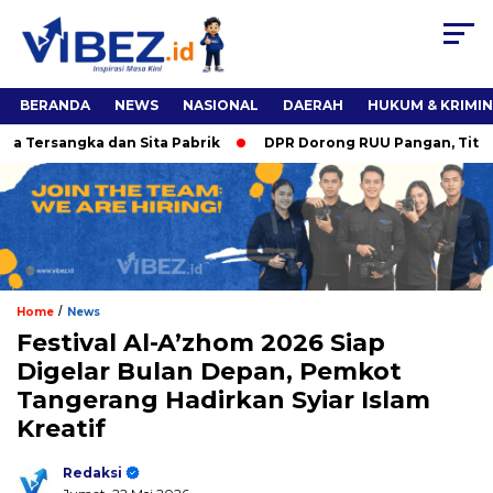
BERANDA
NEWS
NASIONAL
DAERAH
HUKUM & KRIMI
Tersangka dan Sita Pabrik
DPR Dorong RUU Pangan, Titiek S
/
Home
News
Festival Al-A’zhom 2026 Siap
Digelar Bulan Depan, Pemkot
Tangerang Hadirkan Syiar Islam
Kreatif
Redaksi