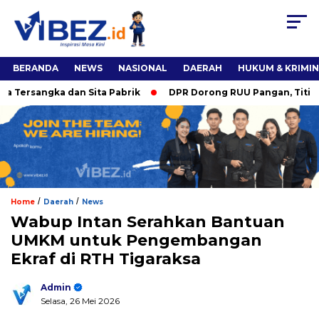
BERANDA
NEWS
NASIONAL
DAERAH
HUKUM & KRIMI
rsangka dan Sita Pabrik
DPR Dorong RUU Pangan, Titiek Soe
/
/
Home
Daerah
News
Wabup Intan Serahkan Bantuan
UMKM untuk Pengembangan
Ekraf di RTH Tigaraksa
Admin
Selasa, 26 Mei 2026