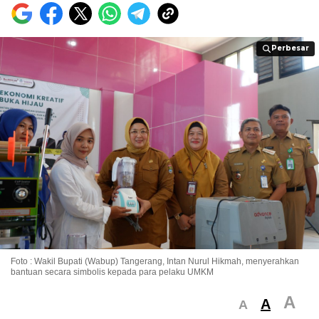
Perbesar
Perbesar
Foto : Wakil Bupati (Wabup) Tangerang, Intan Nurul Hikmah, menyerahkan
bantuan secara simbolis kepada para pelaku UMKM
A
A
A