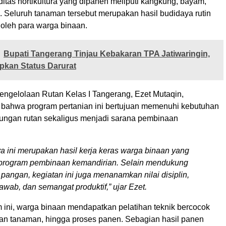
itas hortikultura yang dipanen meliputi kangkung, bayam,
. Seluruh tanaman tersebut merupakan hasil budidaya rutin
 oleh para warga binaan.
Bupati Tangerang Tinjau Kebakaran TPA Jatiwaringin,
pkan Status Darurat
Pengelolaan Rutan Kelas I Tangerang, Ezet Mutaqin,
ahwa program pertanian ini bertujuan memenuhi kebutuhan
kungan rutan sekaligus menjadi sarana pembinaan
ya ini merupakan hasil kerja keras warga binaan yang
 program pembinaan kemandirian. Selain mendukung
pangan, kegiatan ini juga menanamkan nilai disiplin,
awab, dan semangat produktif,” ujar Ezet.
m ini, warga binaan mendapatkan pelatihan teknik bercocok
an tanaman, hingga proses panen. Sebagian hasil panen