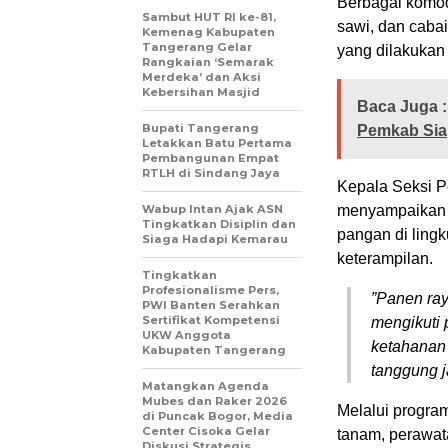
​Berbagai komod
Sambut HUT RI ke-81,
sawi, dan cabai
Kemenag Kabupaten
Tangerang Gelar
yang dilakukan
Rangkaian ‘Semarak
Merdeka’ dan Aksi
Kebersihan Masjid
Baca Juga :
Bupati Tangerang
Pemkab Sia
Letakkan Batu Pertama
Pembangunan Empat
RTLH di Sindang Jaya
​Kepala Seksi 
Wabup Intan Ajak ASN
menyampaikan b
Tingkatkan Disiplin dan
pangan di ling
Siaga Hadapi Kemarau
keterampilan.
Tingkatkan
Profesionalisme Pers,
​”Panen ra
PWI Banten Serahkan
Sertifikat Kompetensi
mengikuti
UKW Anggota
ketahanan 
Kabupaten Tangerang
tanggung j
Matangkan Agenda
Mubes dan Raker 2026
​Melalui progra
di Puncak Bogor, Media
Center Cisoka Gelar
tanam, perawat
Diskusi Strategis