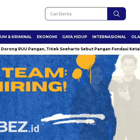
UM & KRIMINAL
EKONOMI
GAYA HIDUP
INTERNASIONAL
OL
g RUU Pangan, Titiek Soeharto Sebut Pangan Fondasi Ketahanan 