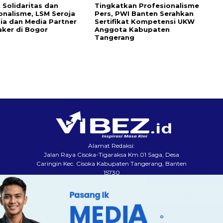
 Solidaritas dan
Tingkatkan Profesionalisme
onalisme, LSM Seroja
Pers, PWI Banten Serahkan
ia dan Media Partner
Sertifikat Kompetensi UKW
aker di Bogor
Anggota Kabupaten
Tangerang
Alamat Redaksi:
Jalan Raya Cisoka-Tigaraksa Km.01 Saga, Desa
Caringin Kec. Cisoka Kabupaten Tangerang, Banten
15730