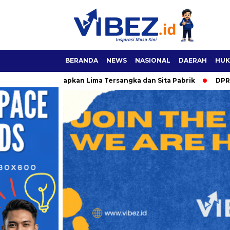
BERANDA
NEWS
NASIONAL
DAERAH
HUK
areskrim Tetapkan Lima Tersangka dan Sita Pabrik
DPR Doron