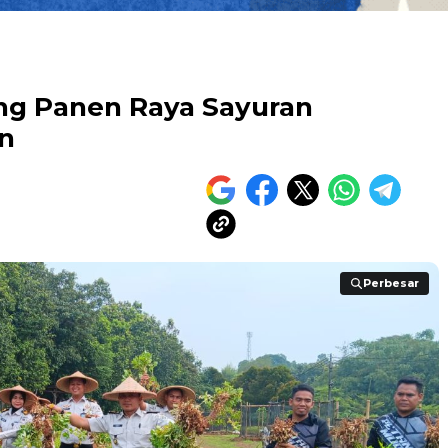
ang Panen Raya Sayuran
n
Perbesar
Perbesar