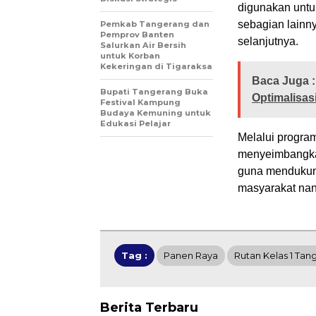
digunakan untu
sebagian lainn
Pemkab Tangerang dan
Pemprov Banten
selanjutnya.
Salurkan Air Bersih
untuk Korban
Kekeringan di Tigaraksa
Baca Juga :
Bupati Tangerang Buka
Optimalisas
Festival Kampung
Budaya Kemuning untuk
Edukasi Pelajar
​Melalui progra
menyeimbangka
guna mendukung
masyarakat nant
Tag :
Panen Raya
Rutan Kelas 1 Tan
Berita Terbaru