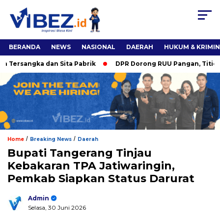
BERANDA
NEWS
NASIONAL
DAERAH
HUKUM & KRIMI
gka dan Sita Pabrik
DPR Dorong RUU Pangan, Titiek Soehart
/
/
Home
Breaking News
Daerah
Bupati Tangerang Tinjau
Kebakaran TPA Jatiwaringin,
Pemkab Siapkan Status Darurat
Admin
Selasa, 30 Juni 2026