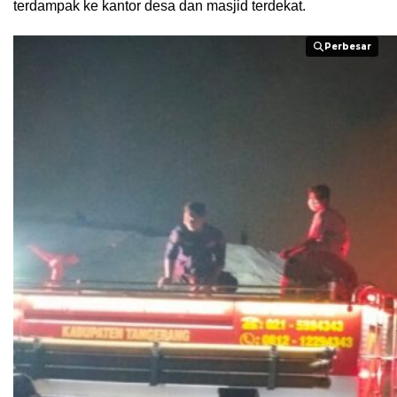
terdampak ke kantor desa dan masjid terdekat.
Perbesar
Perbesar